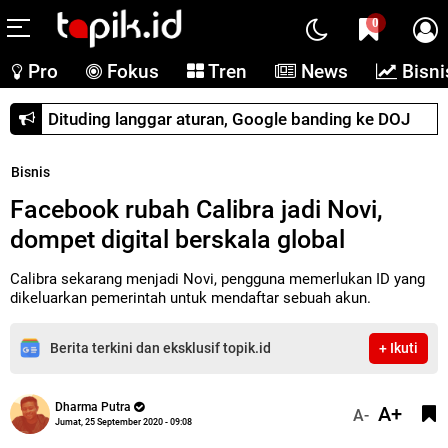
0
Pro
Fokus
Tren
News
Bisni
Dituding langgar aturan, Google banding ke DOJ
Bisnis
Facebook rubah Calibra jadi Novi,
dompet digital berskala global
Calibra sekarang menjadi Novi, pengguna memerlukan ID yang
dikeluarkan pemerintah untuk mendaftar sebuah akun.
Berita terkini dan eksklusif topik.id
+ Ikuti
Dharma Putra
A+
A-
Jumat, 25 September 2020 - 09:08