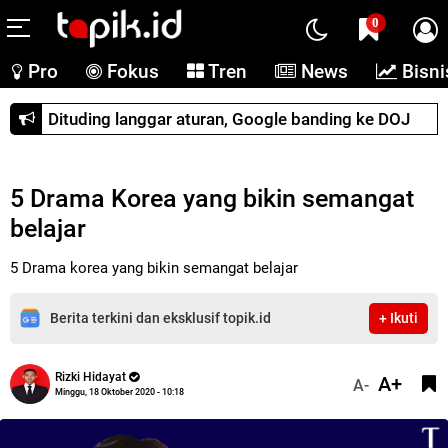
0
Pro
Fokus
Tren
News
Bisni
Dituding langgar aturan, Google banding ke DOJ
5 Drama Korea yang bikin semangat
belajar
5 Drama korea yang bikin semangat belajar
Berita terkini dan eksklusif topik.id
+ Ikuti
Rizki Hidayat
A+
A-
Minggu, 18 Oktober 2020 - 10:18