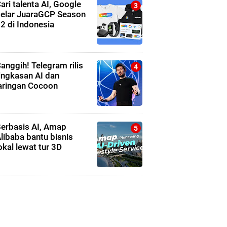
ari talenta AI, Google
elar JuaraGCP Season
2 di Indonesia
anggih! Telegram rilis
ingkasan AI dan
aringan Cocoon
erbasis AI, Amap
libaba bantu bisnis
okal lewat tur 3D