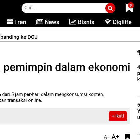
0
Tren
News
Bisnis
Digilife
e banding ke DOJ
a pemimpin dalam ekonomi
4
p
k
 dari 5 jam per-hari dalam mengkonsumsi konten,
an transaksi online.
5
Y
+ Ikuti
u
A+
A-