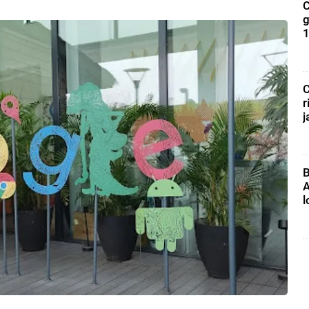
C
g
1
C
r
j
B
A
l