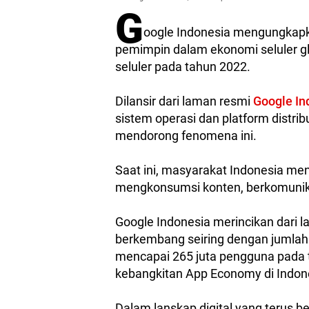
G
oogle Indonesia mengungkapka
pemimpin dalam ekonomi seluler glo
seluler pada tahun 2022.
Dilansir dari laman resmi
Google In
sistem operasi dan platform distrib
mendorong fenomena ini.
Saat ini, masyarakat Indonesia men
mengkonsumsi konten, berkomunikas
Google Indonesia merincikan dari la
berkembang seiring dengan jumlah 
mencapai 265 juta pengguna pada ta
kebangkitan App Economy di Indon
Dalam lanskap digital yang terus