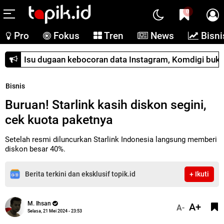
0
Pro
Fokus
Tren
News
Bisni
Isu dugaan kebocoran data Instagram, Komdigi buka
Bisnis
Buruan! Starlink kasih diskon segini,
cek kuota paketnya
Setelah resmi diluncurkan Starlink Indonesia langsung memberi
diskon besar 40%.
Berita terkini dan eksklusif topik.id
+ Ikuti
M. Ihsan
A+
A-
Selasa, 21 Mei 2024 - 23:53