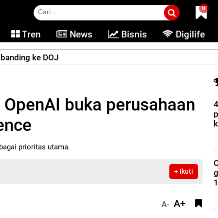
0
Tren
News
Bisnis
Digilife
e banding ke DOJ
ri OpenAI buka perusahaan
4
p
gence
k
gai prioritas utama.
C
+ Ikuti
g
1
A+
A-