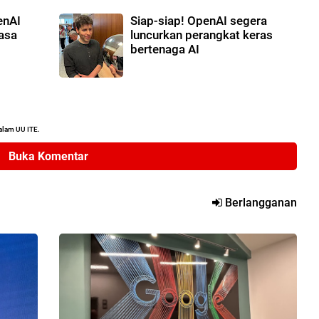
enAI
Siap-siap! OpenAI segera
asa
luncurkan perangkat keras
bertenaga AI
alam UU ITE.
Buka Komentar
Berlangganan