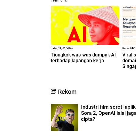
Premium.
Rabu, 14/01/2026
Rabu, 24/
Tiongkok was-was dampak AI
Viral 
terhadap lapangan kerja
domain
Singa
Rekom
Industri film soroti aplik
Sora 2, OpenAI lalai jag
cipta?