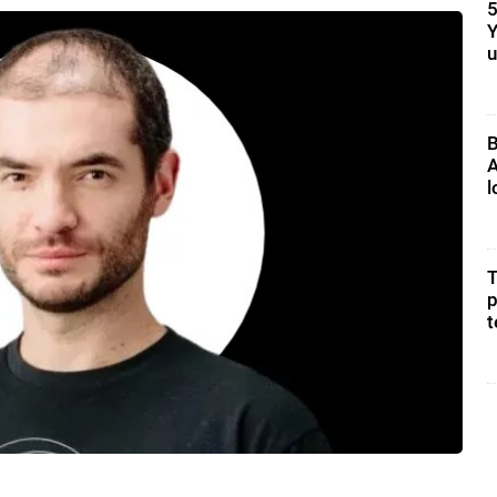
5
Y
u
B
A
l
T
p
t