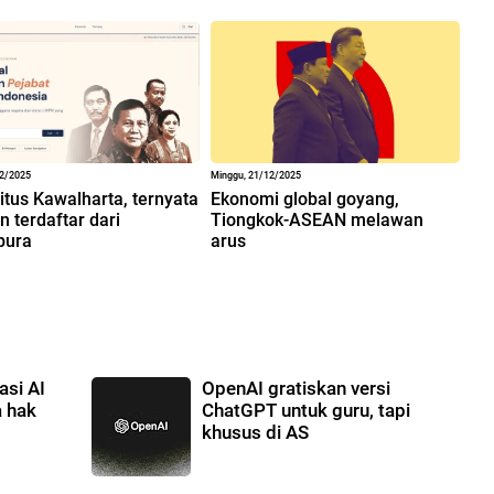
12/2025
Minggu, 21/12/2025
situs Kawalharta, ternyata
Ekonomi global goyang,
 terdaftar dari
Tiongkok-ASEAN melawan
pura
arus
asi AI
OpenAI gratiskan versi
a hak
ChatGPT untuk guru, tapi
khusus di AS