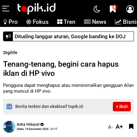
0
Pro
Fokus
Tren
News
Bisni
Dituding langgar aturan, Google banding ke DOJ
Digilife
Tenang-tenang, begini cara hapus
iklan di HP vivo
Pengguna dapat menghapus atau meminimalkan gangguan iklan
yang muncul di HP vivo.
Berita terkini dan eksklusif topik.id
+ Ikuti
Indra Hidayat
A+
A-
Sabtu, 14 Desember 2024 - 21:17