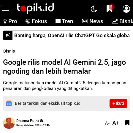
0
Pro
Fokus
Tren
News
Bisni
Banting harga, OpenAI rilis ChatGPT Go skala global
Bisnis
Google rilis model AI Gemini 2.5, jago
ngoding dan lebih bernalar
Google meluncurkan model AI Gemini 2.5 dengan kemampuan
penalaran dan pengkodean yang ditingkatkan.
Berita terkini dan eksklusif topik.id
+ Ikuti
Dharma Putra
A+
A-
Rabu, 26 Maret 2025 - 12:46