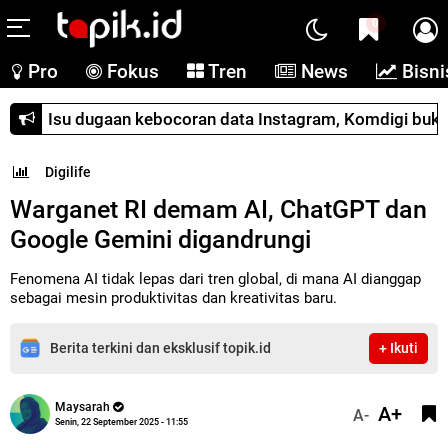
0
Pro
Fokus
Tren
News
Bisni
Isu dugaan kebocoran data Instagram, Komdigi buka
Digilife
Warganet RI demam AI, ChatGPT dan
Google Gemini digandrungi
Fenomena AI tidak lepas dari tren global, di mana AI dianggap
sebagai mesin produktivitas dan kreativitas baru.
Berita terkini dan eksklusif topik.id
+ Ikuti
Maysarah
A+
A-
Senin, 22 September 2025 - 11:55