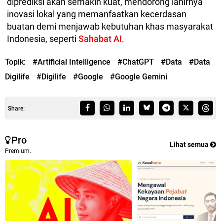
diprediksi akan semakin kuat, mendorong lahirnya
inovasi lokal yang memanfaatkan kecerdasan
buatan demi menjawab kebutuhan khas masyarakat
Indonesia, seperti
Sahabat AI
.
Topik:
#Artificial Intelligence
#ChatGPT
#Data
#Data
Digilife
#Digilife
#Google
#Google Gemini
Share:
Pro
Lihat semua
Premium.