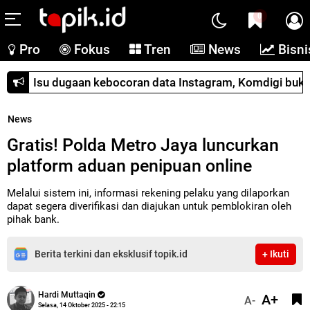
0
Pro
Fokus
Tren
News
Bisni
Isu dugaan kebocoran data Instagram, Komdigi buka
News
Gratis! Polda Metro Jaya luncurkan
platform aduan penipuan online
Melalui sistem ini, informasi rekening pelaku yang dilaporkan
dapat segera diverifikasi dan diajukan untuk pemblokiran oleh
pihak bank.
Berita terkini dan eksklusif topik.id
+ Ikuti
Hardi Muttaqin
A+
A-
Selasa, 14 Oktober 2025 - 22:15