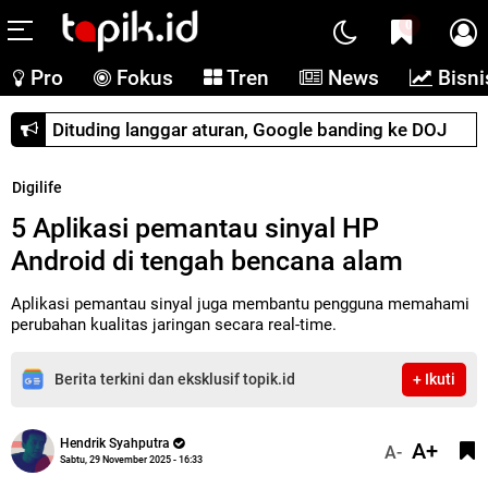
0
Pro
Fokus
Tren
News
Bisni
Dituding langgar aturan, Google banding ke DOJ
Digilife
5 Aplikasi pemantau sinyal HP
Android di tengah bencana alam
Aplikasi pemantau sinyal juga membantu pengguna memahami
perubahan kualitas jaringan secara real-time.
Berita terkini dan eksklusif topik.id
+ Ikuti
Hendrik Syahputra
A+
A-
Sabtu, 29 November 2025 - 16:33