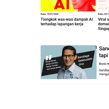
Rabu, 14/01/2026
Rabu, 24/
Tiongkok was-was dampak AI
Viral 
terhadap lapangan kerja
domain
Singa
San
tapi
Bisnis
N
Sandia
mengut