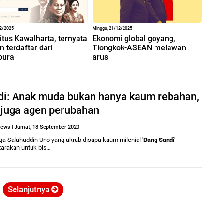
12/2025
Minggu, 21/12/2025
situs Kawalharta, ternyata
Ekonomi global goyang,
 terdaftar dari
Tiongkok-ASEAN melawan
pura
arus
di: Anak muda bukan hanya kaum rebahan,
 juga agen perubahan
ews
|
Jumat, 18 September 2020
ga Salahuddin Uno yang akrab disapa kaum milenial '
Bang Sandi
'
arakan untuk bis…
Selanjutnya