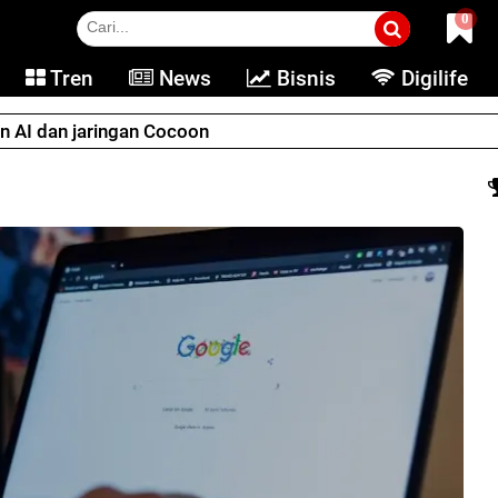
0
Tren
News
Bisnis
Digilife
an AI dan jaringan Cocoon