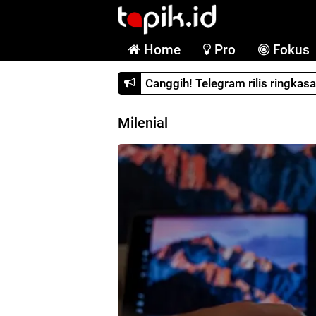
Home
Pro
Fokus
Canggih! Telegram rilis ringkas
Milenial