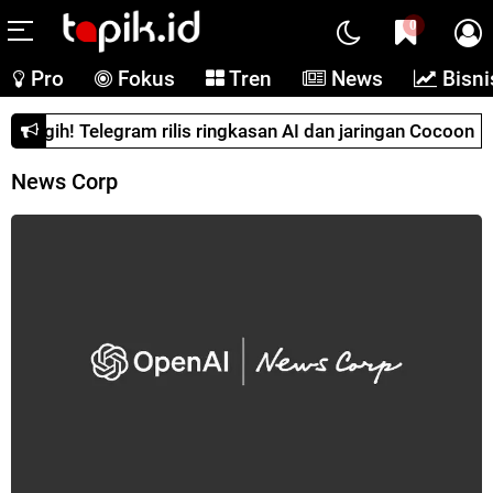
0
Pro
Fokus
Tren
News
Bisni
Canggih! Telegram rilis ringkasan AI dan jaringan Cocoon
News Corp