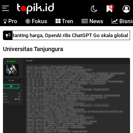
0
Pro
Fokus
Tren
News
Bisni
Banting harga, OpenAI rilis ChatGPT Go skala global
Universitas Tanjungura