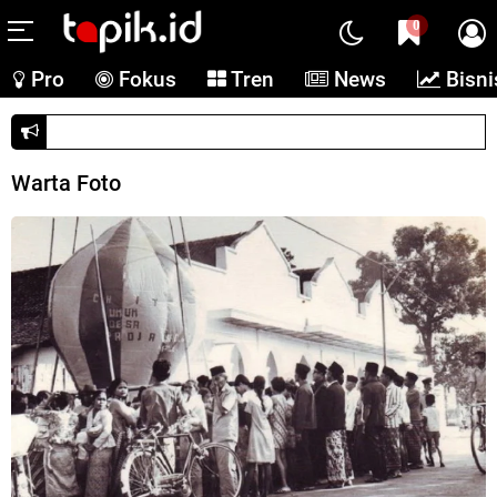
0
Pro
Fokus
Tren
News
Bisni
Dituding langgar aturan, Google banding ke DOJ
Warta Foto