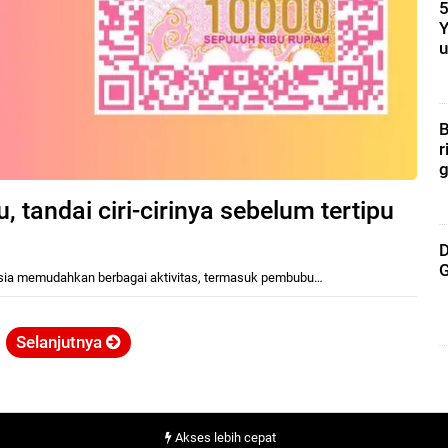
5
Y
u
B
r
g
 tandai ciri-cirinya sebelum tertipu
D
G
nesia memudahkan berbagai aktivitas, termasuk pembubu…
Selanjutnya
Akses lebih cepat