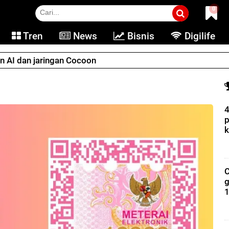
0
Tren
News
Bisnis
Digilife
an AI dan jaringan Cocoon
4
p
k
C
g
1