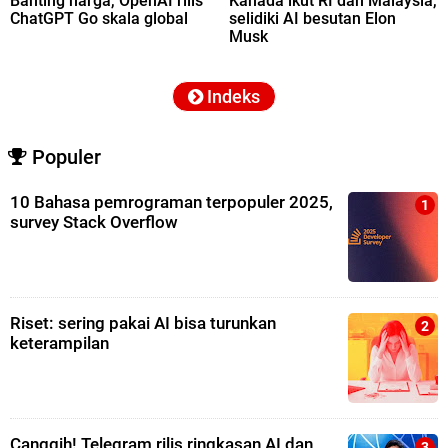
Banting harga, OpenAI rilis
Kanada ikut RI dan Malaysia,
ChatGPT Go skala global
selidiki AI besutan Elon
Musk
Indeks
Populer
10 Bahasa pemrograman terpopuler 2025,
survey Stack Overflow
Riset: sering pakai AI bisa turunkan
keterampilan
Canggih! Telegram rilis ringkasan AI dan