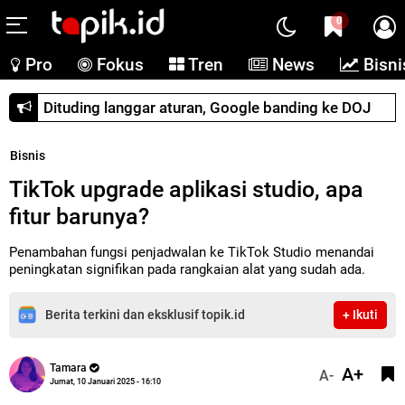
0
Pro
Fokus
Tren
News
Bisni
Dituding langgar aturan, Google banding ke DOJ
Bisnis
TikTok upgrade aplikasi studio, apa
fitur barunya?
Penambahan fungsi penjadwalan ke TikTok Studio menandai
peningkatan signifikan pada rangkaian alat yang sudah ada.
Berita terkini dan eksklusif topik.id
+ Ikuti
Tamara
A+
A-
Jumat, 10 Januari 2025 - 16:10