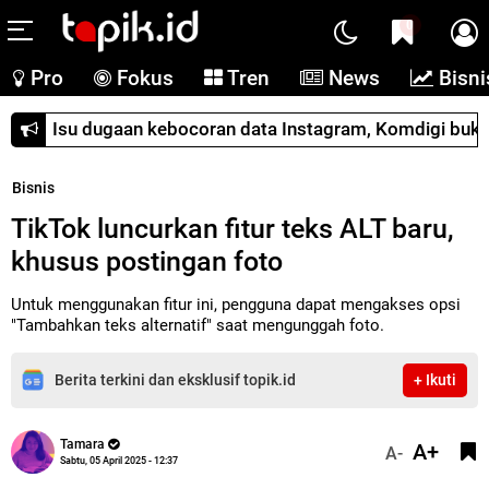
0
Pro
Fokus
Tren
News
Bisni
Isu dugaan kebocoran data Instagram, Komdigi buka
Bisnis
TikTok luncurkan fitur teks ALT baru,
khusus postingan foto
Untuk menggunakan fitur ini, pengguna dapat mengakses opsi
"Tambahkan teks alternatif" saat mengunggah foto.
Berita terkini dan eksklusif topik.id
+ Ikuti
Tamara
A+
A-
Sabtu, 05 April 2025 - 12:37