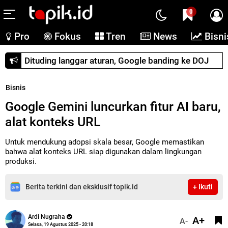
0
Pro
Fokus
Tren
News
Bisni
Dituding langgar aturan, Google banding ke DOJ
Bisnis
Google Gemini luncurkan fitur AI baru,
alat konteks URL
Untuk mendukung adopsi skala besar, Google memastikan
bahwa alat konteks URL siap digunakan dalam lingkungan
produksi.
Berita terkini dan eksklusif topik.id
+ Ikuti
Ardi Nugraha
A+
A-
Selasa, 19 Agustus 2025 - 20:18