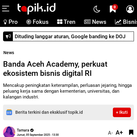
0
Pro
Fokus
Tren
News
Bisni
Dituding langgar aturan, Google banding ke DOJ
News
Banda Aceh Academy, perkuat
ekosistem bisnis digital RI
Mencakup peningkatan keterampilan, perluasan jejaring, hingga
peluang kerja sama dengan kementerian, universitas, dan
kalangan industri.
Berita terkini dan eksklusif topik.id
+ Ikuti
Tamara
A+
A-
Jumat, 05 September 2025 - 13:30