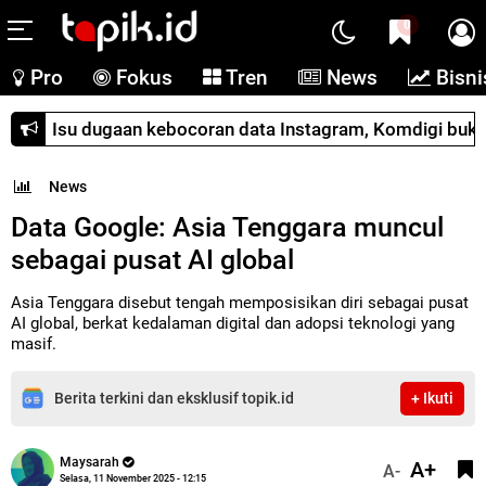
0
Pro
Fokus
Tren
News
Bisni
Isu dugaan kebocoran data Instagram, Komdigi buka su
News
Data Google: Asia Tenggara muncul
sebagai pusat AI global
Asia Tenggara disebut tengah memposisikan diri sebagai pusat
AI global, berkat kedalaman digital dan adopsi teknologi yang
masif.
Berita terkini dan eksklusif topik.id
+ Ikuti
Maysarah
A+
A-
Selasa, 11 November 2025 - 12:15