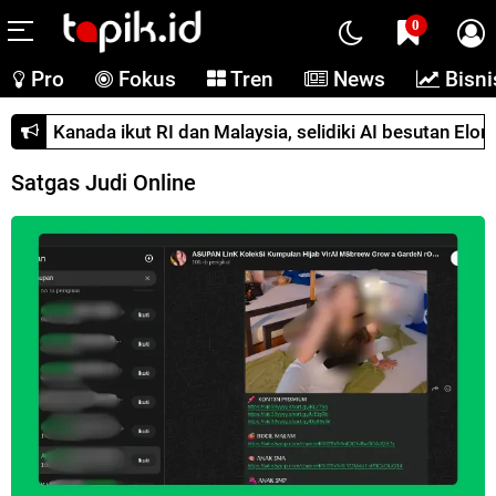
0
Pro
Fokus
Tren
News
Bisni
Kanada ikut RI dan Malaysia, selidiki AI besutan Elon Musk
Satgas Judi Online