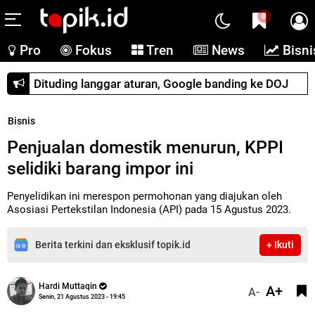
0
Pro
Fokus
Tren
News
Bisni
Dituding langgar aturan, Google banding ke DOJ
Bisnis
Penjualan domestik menurun, KPPI
selidiki barang impor ini
Penyelidikan ini merespon permohonan yang diajukan oleh
Asosiasi Pertekstilan Indonesia (API) pada 15 Agustus 2023.
Berita terkini dan eksklusif topik.id
+ Ikuti
Hardi Muttaqin
A+
A-
Senin, 21 Agustus 2023 - 19:45