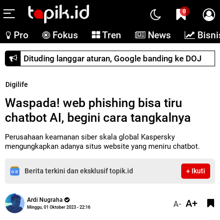
0
Pro
Fokus
Tren
News
Bisni
Dituding langgar aturan, Google banding ke DOJ
Digilife
Waspada! web phishing bisa tiru
chatbot AI, begini cara tangkalnya
Perusahaan keamanan siber skala global Kaspersky
mengungkapkan adanya situs website yang meniru chatbot.
Berita terkini dan eksklusif topik.id
+ Ikuti
Ardi Nugraha
A+
A-
Minggu, 01 Oktober 2023 - 22:16