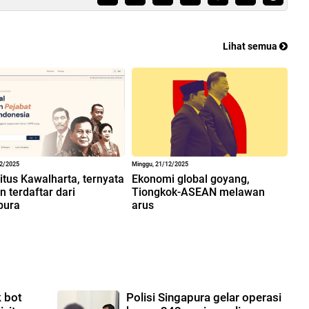
Lihat semua
12/2025
Minggu, 21/12/2025
situs Kawalharta, ternyata
Ekonomi global goyang,
 terdaftar dari
Tiongkok-ASEAN melawan
pura
arus
k bot
Polisi Singapura gelar operasi