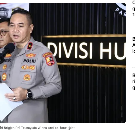
C
g
1
B
A
l
B
r
g
i Brigjen Pol Trunoyudo Wisnu Andiko. foto: @ist