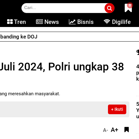
0
Tren
News
Bisnis
Digilife
e banding ke DOJ
uli 2024, Polri ungkap 38
4
p
k
yang meresahkan masyarakat.
5
+ Ikuti
Y
u
A+
A-