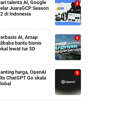
ari talenta AI, Google
elar JuaraGCP Season
2 di Indonesia
erbasis AI, Amap
libaba bantu bisnis
okal lewat tur 3D
anting harga, OpenAI
ilis ChatGPT Go skala
lobal