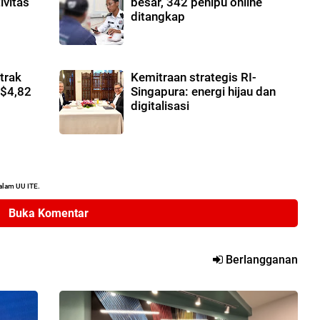
ivitas
besar, 342 penipu online
ditangkap
trak
Kemitraan strategis RI-
S$4,82
Singapura: energi hijau dan
digitalisasi
alam UU ITE.
Buka Komentar
Berlangganan