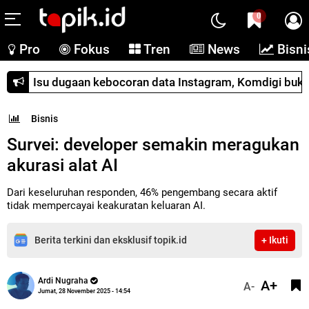
0
Pro
Fokus
Tren
News
Bisni
Isu dugaan kebocoran data Instagram, Komdigi buka
Bisnis
Survei: developer semakin meragukan
akurasi alat AI
Dari keseluruhan responden, 46% pengembang secara aktif
tidak mempercayai keakuratan keluaran AI.
Berita terkini dan eksklusif topik.id
+ Ikuti
Ardi Nugraha
A+
A-
Jumat, 28 November 2025 - 14:54