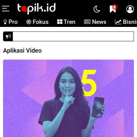
0
Pro
Fokus
Tren
News
Bisni
Dituding langgar aturan, Google banding ke DOJ
Aplikasi Video