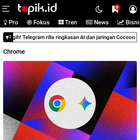
0
Pro
Fokus
Tren
News
Bisni
Canggih! Telegram rilis ringkasan AI dan jaringan Cocoon
Chrome