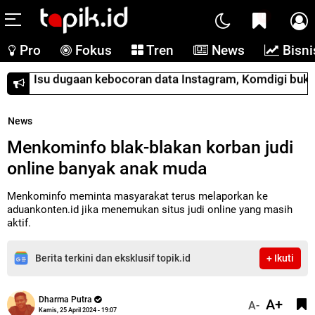
0
Pro
Fokus
Tren
News
Bisni
Isu dugaan kebocoran data Instagram, Komdigi buka
News
Menkominfo blak-blakan korban judi
online banyak anak muda
Menkominfo meminta masyarakat terus melaporkan ke
aduankonten.id jika menemukan situs judi online yang masih
aktif.
Berita terkini dan eksklusif topik.id
+ Ikuti
Dharma Putra
A+
A-
Kamis, 25 April 2024 - 19:07