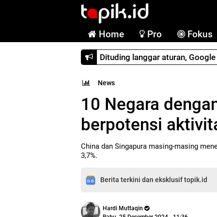
Home
Pro
Fokus
Dituding langgar aturan, Googl
News
10 Negara dengan t
berpotensi aktivit
China dan Singapura masing-masing menem
3,7%.
Berita terkini dan eksklusif topik.id
Hardi Muttaqin