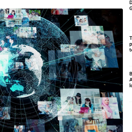
D
G
T
p
t
B
A
l