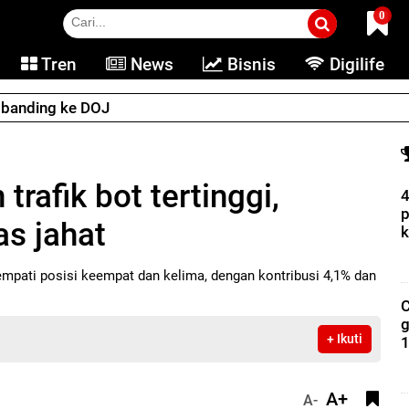
0
Tren
News
Bisnis
Digilife
e banding ke DOJ
rafik bot tertinggi,
4
p
as jahat
k
pati posisi keempat dan kelima, dengan kontribusi 4,1% dan
C
g
+ Ikuti
1
A+
A-