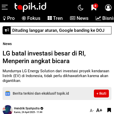
0
Pro
Fokus
Tren
News
Bisni
Dituding langgar aturan, Google banding ke DOJ
News
LG batal investasi besar di RI,
Menperin angkat bicara
Mundurnya LG Energy Solution dari investasi proyek kendaraan
listrik (EV) di Indonesia, tidak perlu dikhawatirkan karena akan
digantikan.
Berita terkini dan eksklusif topik.id
+ Ikuti
Hendrik Syahputra
A+
A-
Kamis, 24 April 2025 - 11:44