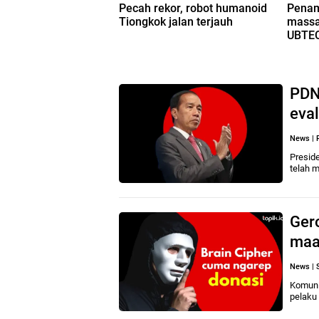
Pecah rekor, robot humanoid
Penam
Tiongkok jalan terjauh
massa
UBTE
PDNS
eva
News
|
Presid
telah 
Ger
maa
News
|
Komuni
pelaku