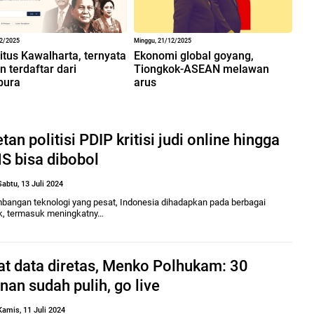
12/2025
Minggu, 21/12/2025
situs Kawalharta, ternyata
Ekonomi global goyang,
 terdaftar dari
Tiongkok-ASEAN melawan
pura
arus
tan politisi PDIP kritisi judi online hingga
S bisa dibobol
Sabtu, 13 Juli 2024
bangan teknologi yang pesat, Indonesia dihadapkan pada berbagai
k, termasuk meningkatny…
at data diretas, Menko Polhukam: 30
nan sudah pulih, go live
Kamis, 11 Juli 2024