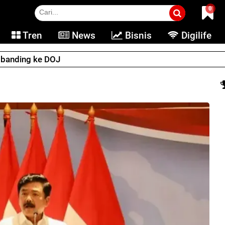
0
Tren
News
Bisnis
Digilife
e banding ke DOJ