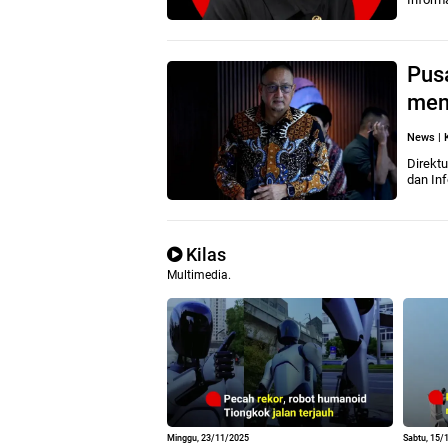
Pusa
men
News
|
Direktu
dan In
Kilas
Multimedia.
Minggu, 23/11/2025
Sabtu, 15/