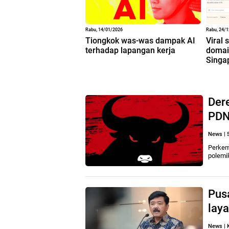
Rabu, 14/01/2026
Rabu, 24/
Tiongkok was-was dampak AI
Viral 
terhadap lapangan kerja
domain
Singa
Dere
PDN
News
|
Perkem
polemi
Pus
laya
News
|