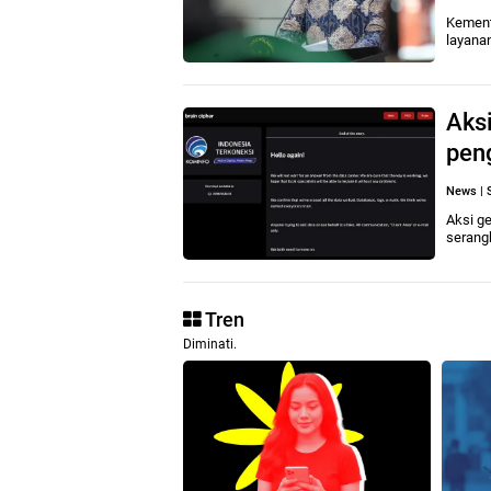
Kement
layana
Aksi
pen
News
|
Aksi ge
serang
Tren
Diminati.