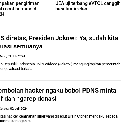
pakan pengiriman
UEA uji terbang eVTOL canggih
l robot humanoid
besutan Archer
CH
 diretas, Presiden Jokowi: Ya, sudah kita
luasi semuanya
Rabu, 03 Juli 2024
en Republik Indonesia Joko Widodo (Jokowi) mengungkapkan pemerintah
mengevaluasi terkai…
ombolan hacker ngaku bobol PDNS minta
f dan ngarep donasi
Selasa, 02 Juli 2024
tas hacker keamanan siber yang disebut Brain Cipher, mengaku sebagai
 utama serangan ra…