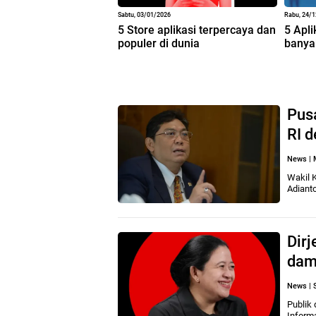
Sabtu, 03/01/2026
Rabu, 24/
5 Store aplikasi terpercaya dan
5 Apli
populer di dunia
banya
Pusa
RI d
News
|
Wakil 
Adiant
Dirj
damp
News
|
Publik 
Informa