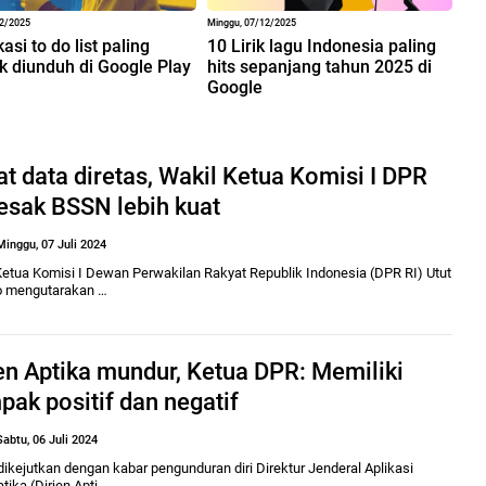
12/2025
Minggu, 07/12/2025
kasi to do list paling
10 Lirik lagu Indonesia paling
k diunduh di Google Play
hits sepanjang tahun 2025 di
Google
t data diretas, Wakil Ketua Komisi I DPR
esak BSSN lebih kuat
Minggu, 07 Juli 2024
Ketua Komisi I Dewan Perwakilan Rakyat Republik Indonesia (DPR RI) Utut
o mengutarakan …
en Aptika mundur, Ketua DPR: Memiliki
ak positif dan negatif
Sabtu, 06 Juli 2024
dikejutkan dengan kabar pengunduran diri Direktur Jenderal Aplikasi
tika (Dirjen Apti…