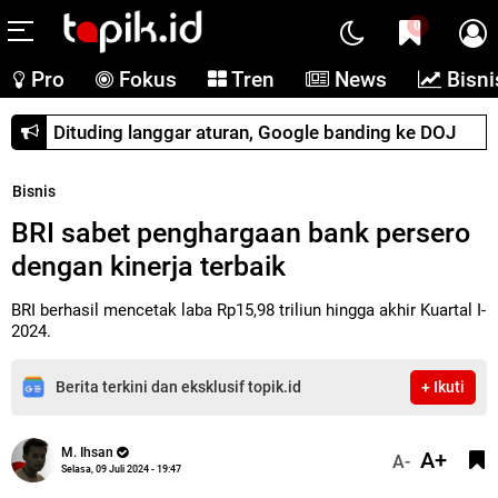
0
Pro
Fokus
Tren
News
Bisni
Dituding langgar aturan, Google banding ke DOJ
Bisnis
BRI sabet penghargaan bank persero
dengan kinerja terbaik
BRI berhasil mencetak laba Rp15,98 triliun hingga akhir Kuartal I-
2024.
Berita terkini dan eksklusif topik.id
+ Ikuti
M. Ihsan
A+
A-
Selasa, 09 Juli 2024 - 19:47