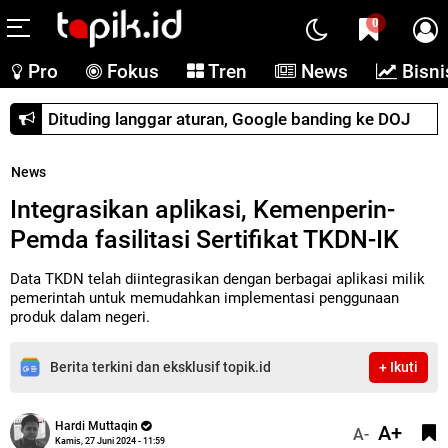
0
Pro
Fokus
Tren
News
Bisni
Dituding langgar aturan, Google banding ke DOJ
News
Integrasikan aplikasi, Kemenperin-
Pemda fasilitasi Sertifikat TKDN-IK
Data TKDN telah diintegrasikan dengan berbagai aplikasi milik
pemerintah untuk memudahkan implementasi penggunaan
produk dalam negeri.
Berita terkini dan eksklusif topik.id
+ Ikuti
Hardi Muttaqin
A+
A-
Kamis, 27 Juni 2024 - 11:59