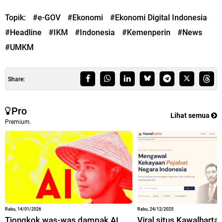
Topik:
#e-GOV
#Ekonomi
#Ekonomi Digital Indonesia
#Headline
#IKM
#Indonesia
#Kemenperin
#News
#UMKM
Share:
Pro
Lihat semua
Premium.
Rabu, 14/01/2026
Rabu, 24/12/2025
Tiongkok was-was dampak AI
Viral situs Kawalharta,